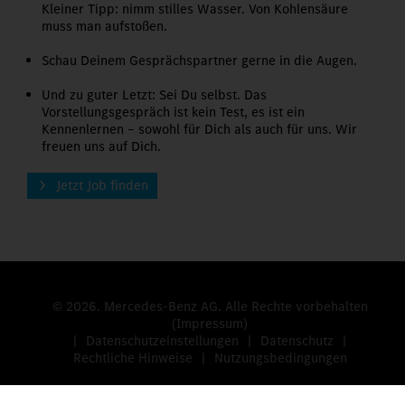
Kleiner Tipp: nimm stilles Wasser. Von Kohlensäure
muss man aufstoßen.
Schau Deinem Gesprächspartner gerne in die Augen.
Und zu guter Letzt: Sei Du selbst. Das
Vorstellungsgespräch ist kein Test, es ist ein
Kennenlernen – sowohl für Dich als auch für uns. Wir
freuen uns auf Dich.
Jetzt Job finden
© 2026. Mercedes-Benz AG. Alle Rechte vorbehalten
(Impressum)
Datenschutzeinstellungen
Datenschutz
Rechtliche Hinweise
Nutzungsbedingungen