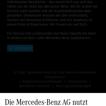
individuellen Geschichte - das macht Dich aus und das
stärkt uns als Team bei Mercedes-Benz. Mit Dir wollen wir
Service stark machen und die Automobilbranche aktiv
gestalten. Gemeinsam machen wir den Unterschied,
machen aus Besuchen Erlebnisse und das Autohaus zu
einem Point of Experience. Wir freuen uns auf Dich.
Für Service mit Leidenschaft und Deine Zukunft mit Stern
in einem von über 1.100 Mercedes-Benz Autohäusern.
Job finden
© 2026. Mercedes-Benz AG. Alle Rechte vorbehalten
(Impressum)
Datenschutzeinstellungen
Datenschutz
Rechtliche Hinweise
Nutzungsbedingungen
Die Mercedes-Benz AG nutzt